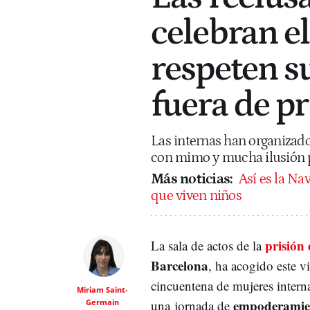
celebran e
respeten s
fuera de pr
Las internas han organizado
con mimo y mucha ilusión pa
Más noticias:
Así es la Na
que viven niños
prisión
La sala de actos de la
Barcelona
, ha acogido este v
cincuentena de mujeres interna
Miriam Saint-
empoderamie
Germain
una jornada de