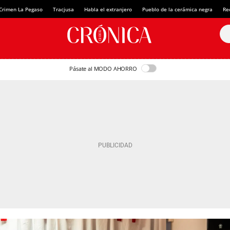
Crimen La Pegaso
Tracjusa
Habla el extranjero
Pueblo de la cerámica negra
Re
Pásate al MODO AHORRO