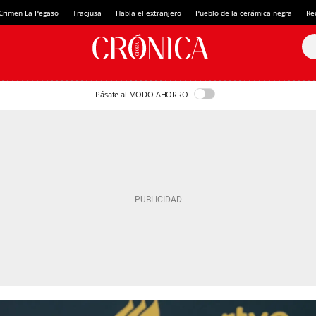
Crimen La Pegaso
Tracjusa
Habla el extranjero
Pueblo de la cerámica negra
Re
Pásate al MODO AHORRO