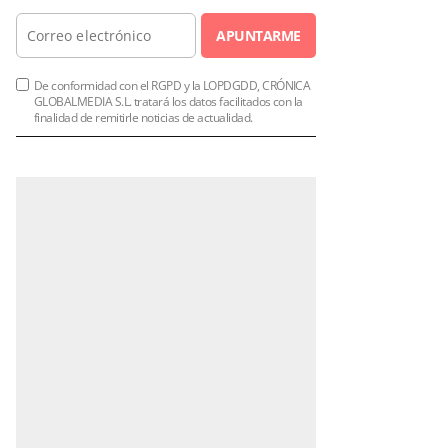
APUNTARME
De conformidad con el RGPD y la LOPDGDD, CRÓNICA
GLOBALMEDIA S.L. tratará los datos facilitados con la
finalidad de remitirle noticias de actualidad.