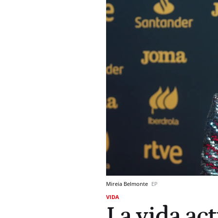
Mireia Belmonte
EP
VIDA
La vida ac