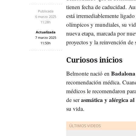
tienen fecha de caducidad. A
Publicada
está irremediablemente ligado 
6 marzo 2025
11:28h
olímpicos y mundiales, su vida
nueva etapa, marcada por nuev
Actualizada
7 marzo 2025
proyectos y la reinvención de 
11:50h
Curiosos inicios
Badalona
Belmonte nació en
recomendación médica. Cuando 
médicos le recomendaron para 
asmática y alérgica al
de ser
su vida.