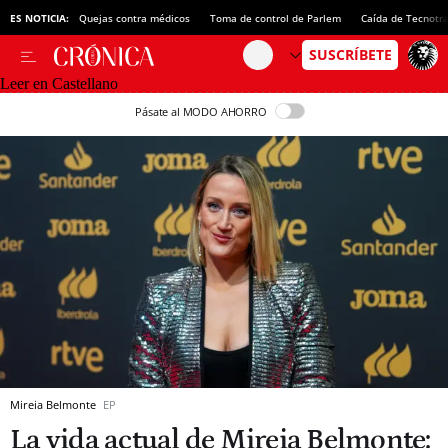
ES NOTICIA:
Quejas contra médicos
Toma de control de Parlem
Caída de Tecnotr
Leer en Castellano
Pásate al MODO AHORRO
Mireia Belmonte
EP
La vida actual de Mireia Belmonte: