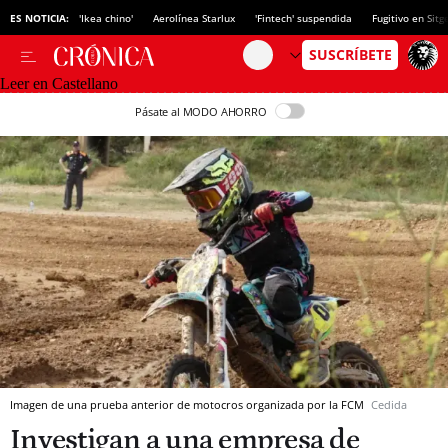
ES NOTICIA:
'Ikea chino'
Aerolínea Starlux
'Fintech' suspendida
Fugitivo en Sitg
Leer en Castellano
Pásate al MODO AHORRO
Imagen de una prueba anterior de motocros organizada por la FCM
Cedida
Investigan a una empresa de