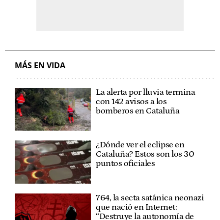
MÁS EN VIDA
La alerta por lluvia termina
con 142 avisos a los
bomberos en Cataluña
¿Dónde ver el eclipse en
Cataluña? Estos son los 30
puntos oficiales
764, la secta satánica neonazi
que nació en Internet:
“Destruye la autonomía de