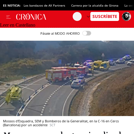
ES NOTICIA:
Los bandazos de AX Partners
Carrera por la alcaldía de Girona
La sec
Leer en Castellano
Pásate al MODO AHORRO
Mossos d'Esquadra, SEM y Bomberos de la Generalitat, en la C-16 en Cercs
(Barcelona) por un accidente
SCT