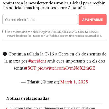
Apúntate a la newsletter de Crónica Global para recibir
las noticias más importantes sobre Cataluña.
APUNTARME
De conformidad con el RGPD y la LOPDGDD, CRÓNICA GLOBALMEDIA S.L.
tratará los datos facilitados con la finalidad de remitirle noticias de actualidad.
⚫ Continua tallada la C-16 a Cercs en els dos sentits de
la marxa per
#accident
amb cues importants en els dos
sentits
#SCT
pic.twitter.com/IvmNdX2mGE
— Trànsit (@transit)
March 1, 2025
Noticias relacionadas
El joven fallecido en Gimenells es hijo de un chef con