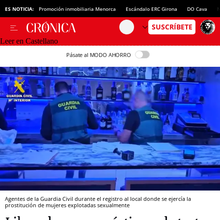
ES NOTICIA:
Promoción inmobiliaria Menorca
Escándalo ERC Girona
DO Cava
N
Leer en Castellano
Pásate al MODO AHORRO
Agentes de la Guardia Civil durante el registro al local donde se ejercía la
prostitución de mujeres explotadas sexualmente