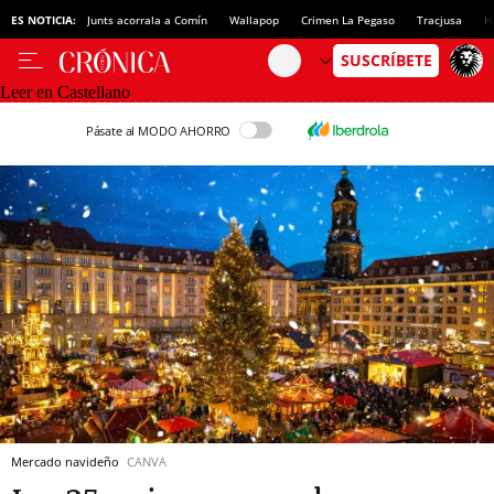
ES NOTICIA:
Junts acorrala a Comín
Wallapop
Crimen La Pegaso
Tracjusa
H
Leer en Castellano
Pásate al MODO AHORRO
Mercado navideño
CANVA