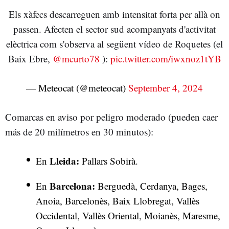
Els xàfecs descarreguen amb intensitat forta per allà on
passen. Afecten el sector sud acompanyats d'activitat
elèctrica com s'observa al següent vídeo de Roquetes (el
Baix Ebre,
@mcurto78
):
pic.twitter.com/iwxnoz1tYB
— Meteocat (@meteocat)
September 4, 2024
Comarcas en aviso por peligro moderado (pueden caer
más de 20 milímetros en 30 minutos):
Lleida:
En
Pallars Sobirà.
Barcelona:
En
Berguedà, Cerdanya, Bages,
Anoia, Barcelonès, Baix Llobregat, Vallès
Occidental, Vallès Oriental, Moianès, Maresme,