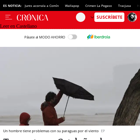
ES NOTICIA:
Junts acorrala a Comín
Wallapop
Crimen La Pegaso
Tracjusa
H
Leer en Castellano
Pásate al MODO AHORRO
Un hombre tiene problemas con su paraguas por el viento
EP