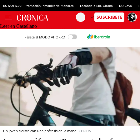
ES NOTICIA:
Promoción inmobiliaria Menorca
Escándalo ERC Girona
DO Cava
N
Leer en Castellano
Pásate al MODO AHORRO
Un joven ciclista con una prótesis en la mano
CEDIDA