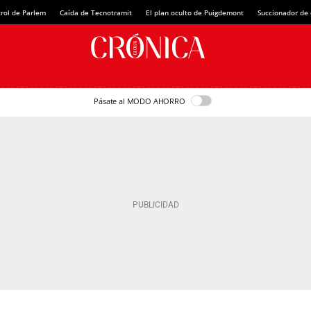
rol de Parlem
Caída de Tecnotramit
El plan oculto de Puigdemont
Succionador de c
Pásate al MODO AHORRO