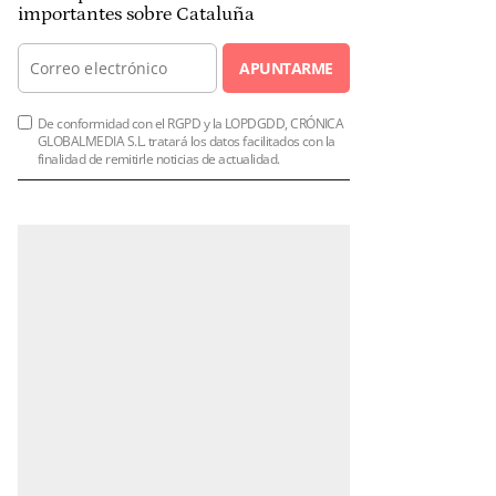
importantes sobre Cataluña
APUNTARME
De conformidad con el RGPD y la LOPDGDD, CRÓNICA
GLOBALMEDIA S.L. tratará los datos facilitados con la
finalidad de remitirle noticias de actualidad.