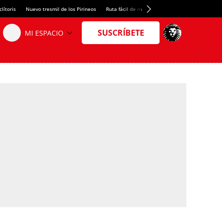
lítoris
Nuevo tresmil de los Pirineos
Ruta fácil de montaña
El arroz más meloso