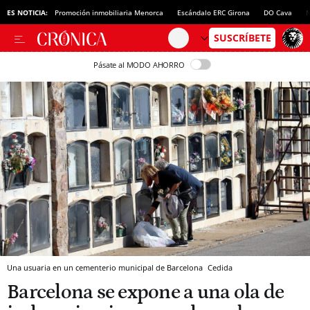
ES NOTICIA:
Promoción inmobiliaria Menorca
Escándalo ERC Girona
DO Cava
N
Pásate al MODO AHORRO
Una usuaria en un cementerio municipal de Barcelona
Cedida
Barcelona se expone a una ola de