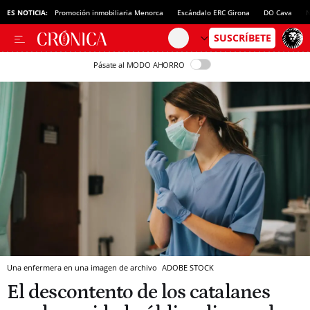
ES NOTICIA:
Promoción inmobiliaria Menorca
Escándalo ERC Girona
DO Cava
N
Pásate al MODO AHORRO
Una enfermera en una imagen de archivo
ADOBE STOCK
El descontento de los catalanes