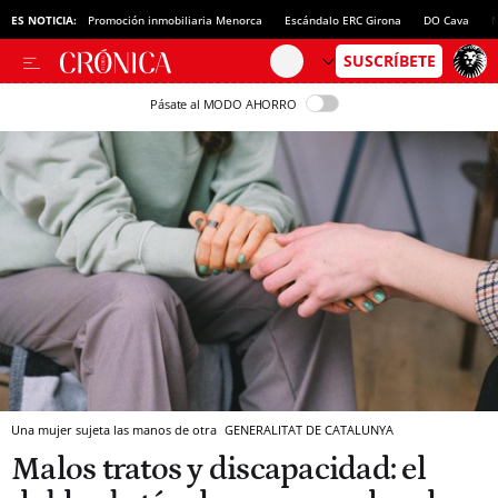
ES NOTICIA:
Promoción inmobiliaria Menorca
Escándalo ERC Girona
DO Cava
N
Pásate al MODO AHORRO
Una mujer sujeta las manos de otra
GENERALITAT DE CATALUNYA
Malos tratos y discapacidad: el