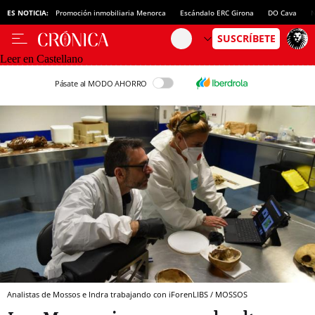
ES NOTICIA:
Promoción inmobiliaria Menorca
Escándalo ERC Girona
DO Cava
N
Leer en Castellano
Pásate al MODO AHORRO
Analistas de Mossos e Indra trabajando con iForenLIBS / MOSSOS