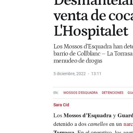
Desmantelan
venta de coc
L'Hospitalet
Los Mossos d’Esquadra han dete
barrio de Collblanc – La Torrasa
menudeo de drogas
5 diciembre, 2022
13:11
MOSSOS D'ESQUADRA
DETENCIONES
GU
Sara Cid
Mossos d’Esquadra
Guard
Los
y
detenido a dos
camellos
en un
nar
Torrassa
. En el operativo, los ag