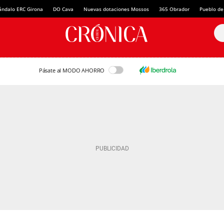
ándalo ERC Girona
DO Cava
Nuevas dotaciones Mossos
365 Obrador
Pueblo de
Pásate al MODO AHORRO