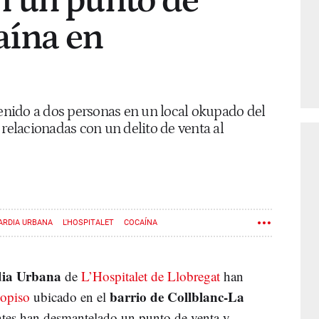
 un punto de
aína en
nido a dos personas en un local okupado del
 relacionadas con un delito de venta al
ARDIA URBANA
L'HOSPITALET
COCAÍNA
ia Urbana
de
L’Hospitalet de Llobregat
han
barrio de Collblanc-La
copiso
ubicado en el
entes han desmantelado un punto de venta y