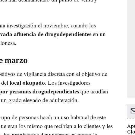
a investigación el noviembre, cuando los
evada afluencia de drogodependientes
en un
elonesa.
de marzo
itivos de vigilancia discreta con el objetivo de
local okupado
o del
. Los investigadores
por personas drogodependientes
que acudían
un grado elevado de adulteración.
upo de personas hacía un uso habitual de este
e eran los mismo que recibían a lo clientes y les
Apú
Glo
, los propietarios denunciaron en marzo la