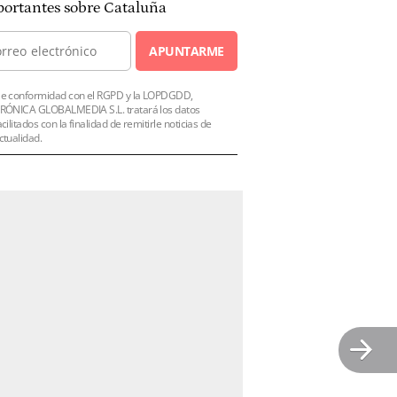
ortantes sobre Cataluña
APUNTARME
e conformidad con el RGPD y la LOPDGDD,
RÓNICA GLOBALMEDIA S.L. tratará los datos
acilitados con la finalidad de remitirle noticias de
ctualidad.