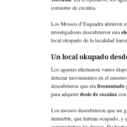
consumo de cocaína.
Los Mossos d’Esquadra abrieron un
el
investigadores descubrieron una
local okupado de la localidad barc
Un local okupado des
Los agentes efectuaron varios dispos
detectar movimientos en el entorn
frecuentado 
descubrieron que era
dosis de cocaína
para adquirir
con 
Los mossos descubrieron que un gr
inmueble, que habían ocupado, y qu
suministraban las drogas. De hecho