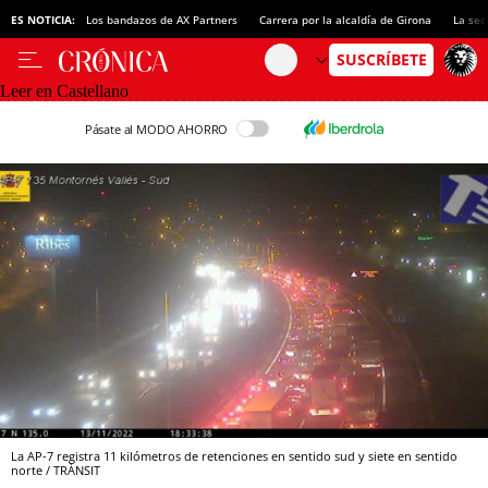
ES NOTICIA:
Los bandazos de AX Partners
Carrera por la alcaldía de Girona
La sec
Leer en Castellano
Pásate al MODO AHORRO
La AP-7 registra 11 kilómetros de retenciones en sentido sud y siete en sentido
norte / TRÀNSIT