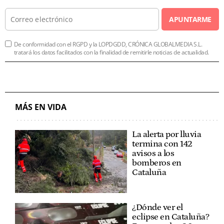
APUNTARME
De conformidad con el RGPD y la LOPDGDD, CRÓNICA GLOBALMEDIA S.L.
tratará los datos facilitados con la finalidad de remitirle noticias de actualidad.
MÁS EN VIDA
La alerta por lluvia
termina con 142
avisos a los
bomberos en
Cataluña
¿Dónde ver el
eclipse en Cataluña?