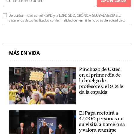
APUNTARME
De conformidad con el RGPD y la LOPDGDD, CRÓNICA GLOBALMEDIA S.L.
tratará los datos facilitados con la finalidad de remitirle noticias de actualidad.
MÁS EN VIDA
Pinchazo de Ustec
en el primer día de
la huelga de
profesores: el 91% le
da la espalda
El Papa recibirá a
47.000 personas en
su visita a Barcelona
y valora reunirse