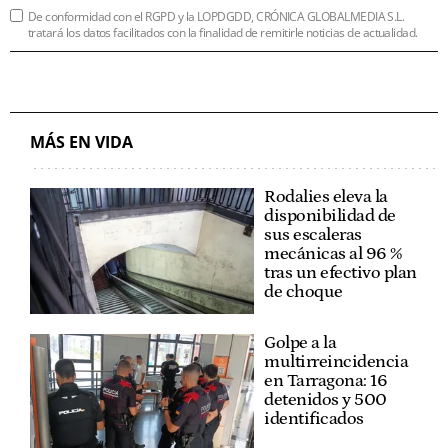
De conformidad con el RGPD y la LOPDGDD, CRÓNICA GLOBALMEDIA S.L.
tratará los datos facilitados con la finalidad de remitirle noticias de actualidad.
MÁS EN VIDA
Rodalies eleva la
disponibilidad de
sus escaleras
mecánicas al 96 %
tras un efectivo plan
de choque
Golpe a la
multirreincidencia
en Tarragona: 16
detenidos y 500
identificados