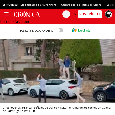
ES NOTICIA:
Los bandazos de AX Partners
Carrera por la alcaldía de Girona
La sec
Leer en Castellano
Pásate al MODO AHORRO
Unos jóvenes arrancan señales de tráfico y saltan encima de los coches en Calella
de Palafrugell / TWITTER