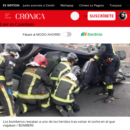
ES NOTICIA:
Junts acorrala a Comín
Wallapop
Crimen La Pegaso
Tracjusa
H
Leer en Castellano
Pásate al MODO AHORRO
Los bomberos rescatan a uno de los heridos tras volcar el coche en el que
viajaban / BOMBERS