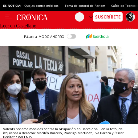
ES NOTICIA:
Quejas contra médicos
Toma de control de Parlem
Caída de Tecnotr
Leer en Castellano
Pásate al MODO AHORRO
Valents reclama medidas contra la okupación en Barcelona. Een la foto, de
izquierda a derecha: Marilén Barceló, Rodrigo Martínez, Eva Parera y Òscar
Benítez / VALENTS