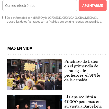
APUNTARME
De conformidad con el RGPD y la LOPDGDD, CRÓNICA GLOBALMEDIA S.L.
tratará los datos facilitados con la finalidad de remitirle noticias de actualidad.
MÁS EN VIDA
Pinchazo de Ustec
en el primer día de
la huelga de
profesores: el 91% le
da la espalda
El Papa recibirá a
47.000 personas en
su visita a Barcelona