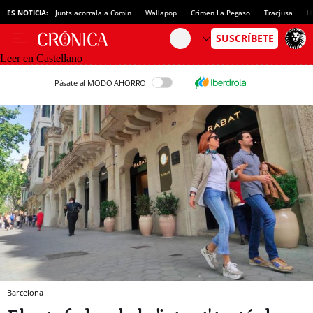
ES NOTICIA:
Junts acorrala a Comín
Wallapop
Crimen La Pegaso
Tracjusa
H
Leer en Castellano
Pásate al MODO AHORRO
Barcelona