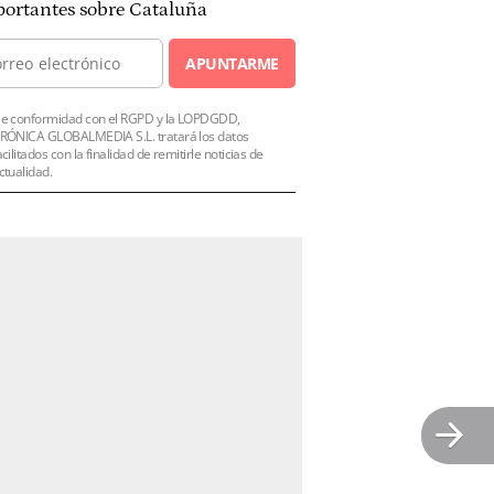
ortantes sobre Cataluña
APUNTARME
e conformidad con el RGPD y la LOPDGDD,
RÓNICA GLOBALMEDIA S.L. tratará los datos
acilitados con la finalidad de remitirle noticias de
ctualidad.