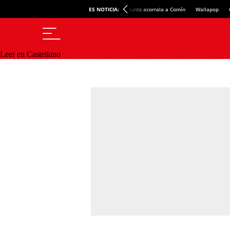
ES NOTICIA:
Junts acorrala a Comín
Wallapop
Leer en Castellano