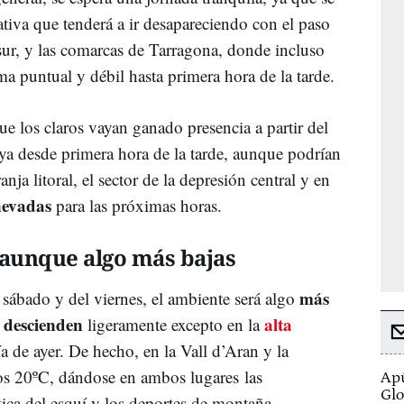
iva que tenderá a ir desapareciendo con el paso
 sur, y las comarcas de Tarragona, donde incluso
ma puntual y débil hasta primera hora de la tarde.
 que los claros vayan ganado presencia a partir del
a desde primera hora de la tarde, aunque podrían
ranja litoral, el sector de la depresión central y en
nevadas
para las próximas horas.
aunque algo más bajas
más
sábado y del viernes, el ambiente será algo
 descienden
alta
ligeramente excepto en la
ía de ayer. De hecho, en la Vall d’Aran y la
os 20ºC, dándose en ambos lugares las
Apú
Glo
tica del esquí y los deportes de montaña.