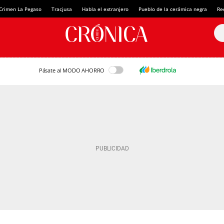
Crimen La Pegaso
Tracjusa
Habla el extranjero
Pueblo de la cerámica negra
Re
Pásate al MODO AHORRO