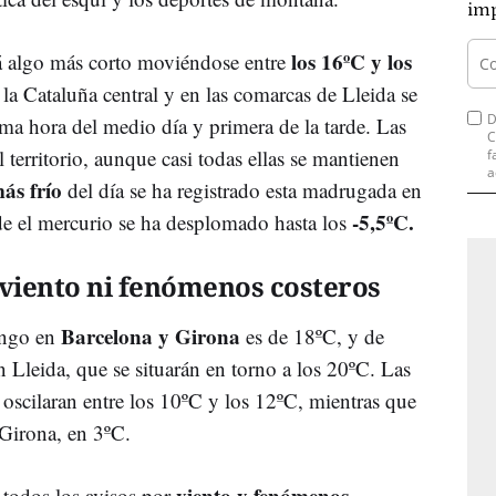
imp
los 16ºC y los
 algo más corto moviéndose entre
 la Cataluña central y en las comarcas de Lleida se
D
ima hora del medio día y primera de la tarde. Las
C
territorio, aunque casi todas ellas se mantienen
f
a
ás frío
del día se ha registrado esta madrugada en
-5,5ºC.
de el mercurio se ha desplomado hasta los
 viento ni fenómenos costeros
Barcelona y Girona
ingo en
es de 18ºC, y de
 Lleida, que se situarán en torno a los 20ºC. Las
scilaran entre los 10ºC y los 12ºC, mientras que
Girona, en 3ºC.
viento y fenómenos
todos los avisos por