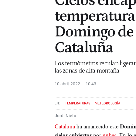
Cielos enca
temperaturas
Domingo de
Cataluña
Los termómetros reculan ligerame
las zonas de alta montaña
10 abril, 2022
10:43
TEMPERATURAS
METEOROLOGÍA
Jordi Nieto
Domin
Cataluña
ha amanecido este
cielos cubiertos
por
nubes
. En lo 