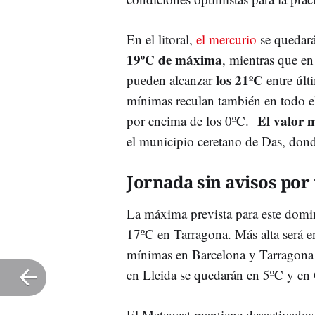
En el litoral,
el mercurio
se quedará
19ºC de máxima
, mientras que en
los 21ºC
pueden alcanzar
entre últ
mínimas reculan también en todo el 
El valor m
por encima de los 0ºC.
el municipio ceretano de Das, don
Jornada sin avisos por
La máxima prevista para este dom
17ºC en Tarragona. Más alta será en
mínimas en Barcelona y Tarragona o
en Lleida se quedarán en 5ºC y en 
El Meteocat mantiene desactivados 