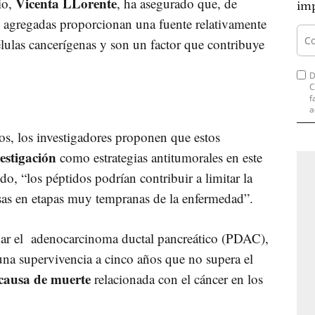
Vicenta LLorente
io,
, ha asegurado que, de
imp
L agregadas proporcionan una fuente relativamente
élulas cancerígenas y son un factor que contribuye
D
C
f
a
dos, los investigadores proponen que estos
estigación
como estrategias antitumorales en este
ido, “los péptidos podrían contribuir a limitar la
rosas en etapas muy tempranas de la enfermedad”.
renar el adenocarcinoma ductal pancreático (PDAC),
una supervivencia a cinco años que no supera el
causa de muerte
relacionada con el cáncer en los