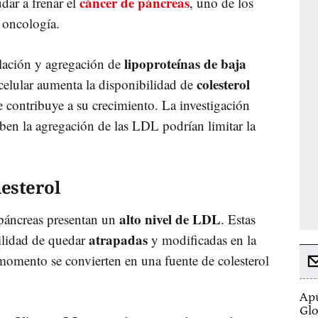
cáncer de páncreas
dar a frenar el
, uno de los
 oncología.
lipoproteínas de baja
lación y agregación de
colesterol
acelular aumenta la disponibilidad de
ue contribuye a su crecimiento. La investigación
ben la agregación de las LDL podrían limitar la
lesterol
alto nivel de LDL
 páncreas presentan un
. Estas
atrapadas
ilidad de quedar
y modificadas en la
e momento se convierten en una
fuente de colesterol
Apú
Glo