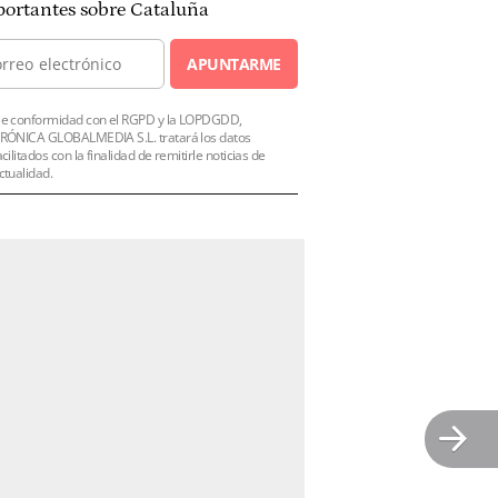
ortantes sobre Cataluña
APUNTARME
e conformidad con el RGPD y la LOPDGDD,
RÓNICA GLOBALMEDIA S.L. tratará los datos
acilitados con la finalidad de remitirle noticias de
ctualidad.