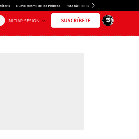
lítoris
Nuevo tresmil de los Pirineos
Ruta fácil de montaña
El arroz más meloso