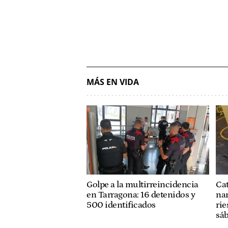
MÁS EN VIDA
Golpe a la multirreincidencia
Cat
en Tarragona: 16 detenidos y
nar
500 identificados
rie
sá