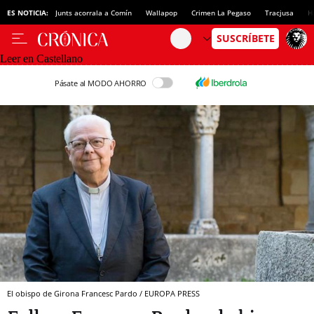
ES NOTICIA:
Junts acorrala a Comín
Wallapop
Crimen La Pegaso
Tracjusa
H
Leer en Castellano
Pásate al MODO AHORRO
El obispo de Girona Francesc Pardo / EUROPA PRESS