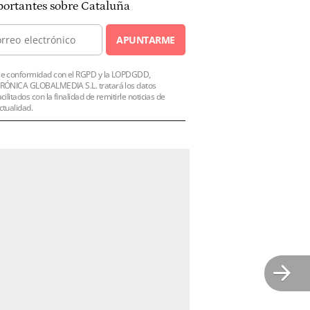
ortantes sobre Cataluña
APUNTARME
e conformidad con el RGPD y la LOPDGDD,
RÓNICA GLOBALMEDIA S.L. tratará los datos
acilitados con la finalidad de remitirle noticias de
ctualidad.