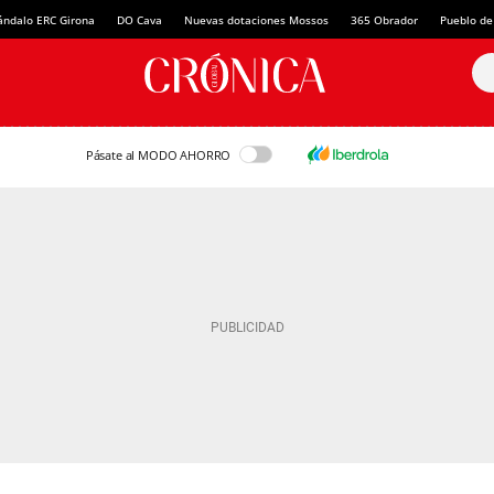
ándalo ERC Girona
DO Cava
Nuevas dotaciones Mossos
365 Obrador
Pueblo de
Pásate al MODO AHORRO