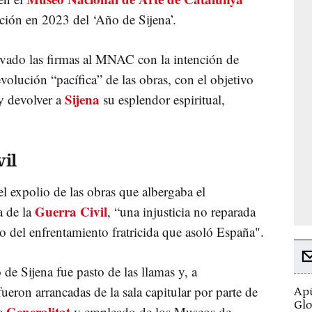
ación en 2023 del ‘Año de Sijena’.
evado las firmas al MNAC con la intención de
volución “pacífica” de las obras, con el objetivo
Sijena
 y devolver a
su esplendor espiritual,
vil
l expolio de las obras que albergaba el
Guerra Civil
a de la
, “una injusticia no reparada
o del enfrentamiento fratricida que asoló España".
 de Sijena fue pasto de las llamas y, a
ueron arrancadas de la sala capitular por parte de
Apú
Glo
Generalitat
la
y empleado de los Museos de