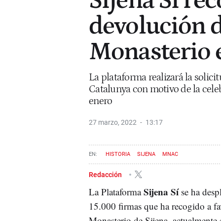
Sijena Sí rec
devolución d
Monasterio 
La plataforma realizará la solic
Catalunya con motivo de la celeb
enero
27 marzo, 2022
13:17
HISTORIA
SIJENA
MNAC
Redacción
Sijena Sí
La Plataforma
se ha despl
15.000 firmas que ha recogido a fa
Monasterio de Sijena, actualmente 