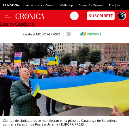
ES NOTICIA:
Junts acorrala a Comín
Wallapop
Crimen La Pegaso
Tracjusa
H
Leer en Castellano
Pásate al MODO AHORRO
Cientos de ciudadanos se manifiestan en la plaza de Catalunya de Barcelona
contra la invasión de Rusia a Ucrania / EUROPA PRESS