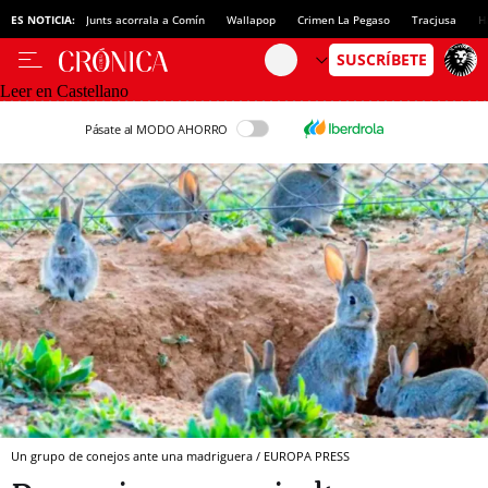
ES NOTICIA:
Junts acorrala a Comín
Wallapop
Crimen La Pegaso
Tracjusa
H
Leer en Castellano
Pásate al MODO AHORRO
Un grupo de conejos ante una madriguera / EUROPA PRESS