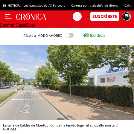
ES NOTICIA:
Los bandazos de AX Partners
Carrera por la alcaldía de Girona
Caída 
Leer en Castellano
Pásate al MODO AHORRO
La calle de Caldes de Montbui donde ha tenido lugar el atropello mortal /
GOOGLE