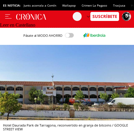
ES NOTICIA:
Junts acorrala a Comín
Wallapop
Crimen La Pegaso
Tracjusa
H
Leer en Castellano
Pásate al MODO AHORRO
Hotel Daurada Park de Tarragona, reconvertido en granja de bitcoins / GOOGLE
STREET VIEW