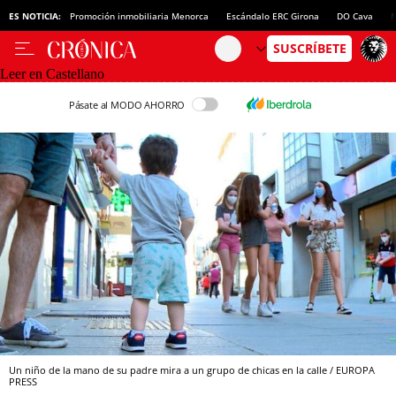
ES NOTICIA:
Promoción inmobiliaria Menorca
Escándalo ERC Girona
DO Cava
N
Leer en Castellano
Pásate al MODO AHORRO
Un niño de la mano de su padre mira a un grupo de chicas en la calle / EUROPA
PRESS