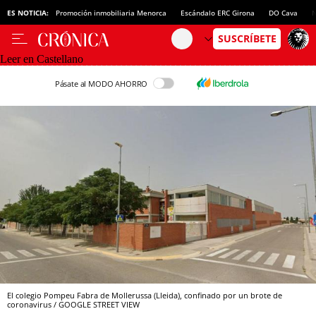
ES NOTICIA:
Promoción inmobiliaria Menorca
Escándalo ERC Girona
DO Cava
N
Leer en Castellano
Pásate al MODO AHORRO
El colegio Pompeu Fabra de Mollerussa (Lleida), confinado por un brote de
coronavirus / GOOGLE STREET VIEW