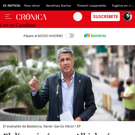
ES NOTICIA:
'Ikea chino'
Aerolínea Starlux
'Fintech' suspendida
Fugitivo en Sitg
Leer en Castellano
Pásate al MODO AHORRO
El exalcalde de Badalona, Xavier García Albiol / EP