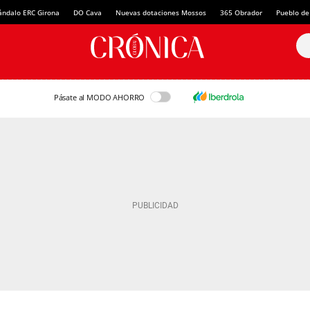
ándalo ERC Girona
DO Cava
Nuevas dotaciones Mossos
365 Obrador
Pueblo de
Pásate al MODO AHORRO