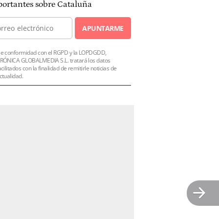
ortantes sobre Cataluña
APUNTARME
e conformidad con el RGPD y la LOPDGDD,
RÓNICA GLOBALMEDIA S.L. tratará los datos
acilitados con la finalidad de remitirle noticias de
ctualidad.