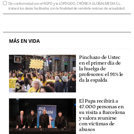
De conformidad con el RGPD y la LOPDGDD, CRÓNICA GLOBALMEDIA S.L.
tratará los datos facilitados con la finalidad de remitirle noticias de actualidad.
MÁS EN VIDA
Pinchazo de Ustec
en el primer día de
la huelga de
profesores: el 91% le
da la espalda
El Papa recibirá a
47.000 personas en
su visita a Barcelona
y valora reunirse
con víctimas de
abusos