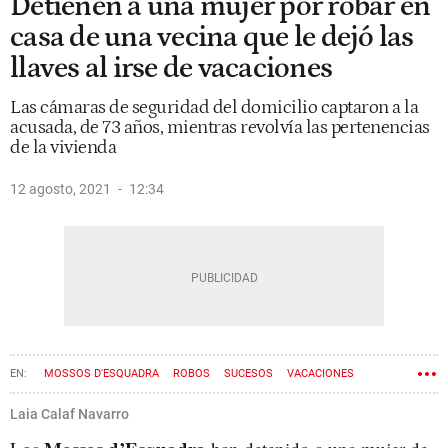
Detienen a una mujer por robar en
casa de una vecina que le dejó las
llaves al irse de vacaciones
Las cámaras de seguridad del domicilio captaron a la
acusada, de 73 años, mientras revolvía las pertenencias
de la vivienda
12 agosto, 2021
12:34
MOSSOS D'ESQUADRA
ROBOS
SUCESOS
VACACIONES
VECINOS
Laia Calaf Navarro