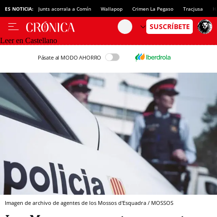
ES NOTICIA:
Junts acorrala a Comín
Wallapop
Crimen La Pegaso
Tracjusa
H
Leer en Castellano
Pásate al MODO AHORRO
Imagen de archivo de agentes de los Mossos d'Esquadra / MOSSOS