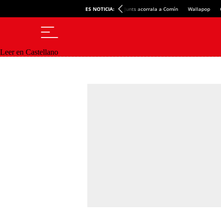
ES NOTICIA:
Junts acorrala a Comín
Wallapop
Leer en Castellano