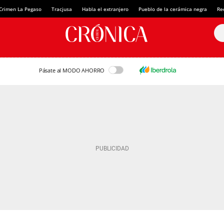
Crimen La Pegaso
Tracjusa
Habla el extranjero
Pueblo de la cerámica negra
Re
Pásate al MODO AHORRO