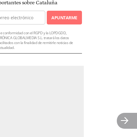
ortantes sobre Cataluña
APUNTARME
e conformidad con el RGPD y la LOPDGDD,
RÓNICA GLOBALMEDIA S.L. tratará los datos
acilitados con la finalidad de remitirle noticias de
ctualidad.