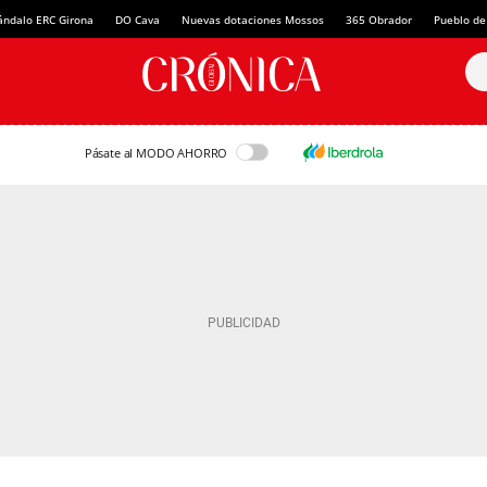
ándalo ERC Girona
DO Cava
Nuevas dotaciones Mossos
365 Obrador
Pueblo de
Pásate al MODO AHORRO