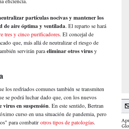
a eficiencia.
neutralizar partículas nocivas y mantener los
d de aire óptima y ventilada
. El reparto se hará
re tres y cinco purificadores
. El concejal de
ado que, más allá de neutralizar el riesgo de
eliminar otros virus
 también servirán para
y
a
ue los resfriados comunes también se transmiten
 que se podrá luchar dado que, con los nuevos
 virus en suspensión
. En este sentido, Bertran
próximo curso en una situación de pandemia, pero
Apú
ños" para combatir
otros tipos de patologías
.
Glo