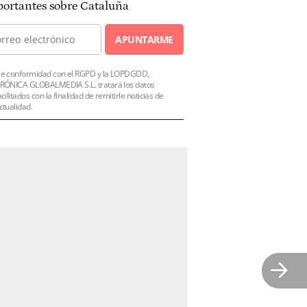
ortantes sobre Cataluña
APUNTARME
e conformidad con el RGPD y la LOPDGDD,
RÓNICA GLOBALMEDIA S.L. tratará los datos
acilitados con la finalidad de remitirle noticias de
ctualidad.