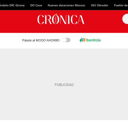
ándalo ERC Girona
DO Cava
Nuevas dotaciones Mossos
365 Obrador
Pueblo de
Pásate al MODO AHORRO