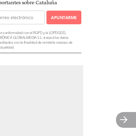
ortantes sobre Cataluña
APUNTARME
e conformidad con el RGPD y la LOPDGDD,
RÓNICA GLOBALMEDIA S.L. tratará los datos
acilitados con la finalidad de remitirle noticias de
ctualidad.