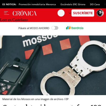
ES NOTICIA:
Promoción inmobiliaria Menorca
Escándalo ERC Girona
DO Cava
N
Leer en Castellano
Pásate al MODO AHORRO
Material de los Mossos en una imagen de archivo / EP