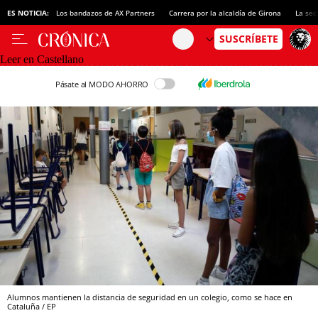
ES NOTICIA:
Los bandazos de AX Partners
Carrera por la alcaldía de Girona
La sec
Leer en Castellano
Pásate al MODO AHORRO
Alumnos mantienen la distancia de seguridad en un colegio, como se hace en
Cataluña / EP