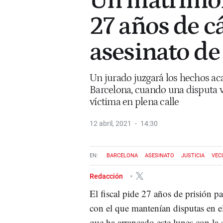
Un matrimon
27 años de cá
asesinato de
Un jurado juzgará los hechos aca
Barcelona, cuando una disputa ve
víctima en plena calle
12 abril, 2021
14:30
BARCELONA
ASESINATO
JUSTICIA
VEC
Redacción
El fiscal pide 27 años de prisión 
con el que mantenían disputas en el
que ha arrancado este lunes con la e