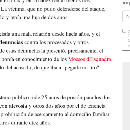
n el tórax y en la cabeza en al menos tres
imp
 La víctima, que no pudo defenderse del ataque,
ado y tenía una hija de dos años.
D
xistía una mala relación desde hacía años, y el
C
denuncias
f
contra los procesados y otros
a
e estas denuncias la presentó, precisamente, el
lla ponía en conocimiento de los
Mossos d'Esquadra
o del acusado, de que iba a "pegarle un tiro".
sterio público pide 25 años de prisión para los dos
alevosía
o con
y otros dos años por el de tenencia
a prohibición de acercamiento al domicilio familiar
etros durante diez años.