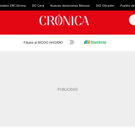
ándalo ERC Girona
DO Cava
Nuevas dotaciones Mossos
365 Obrador
Pueblo de
Pásate al MODO AHORRO