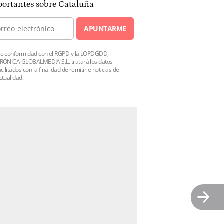
ortantes sobre Cataluña
APUNTARME
e conformidad con el RGPD y la LOPDGDD,
RÓNICA GLOBALMEDIA S.L. tratará los datos
acilitados con la finalidad de remitirle noticias de
ctualidad.