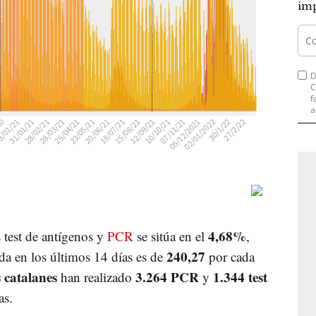
imp
D
C
f
a
4,68%
s test de antígenos y
PCR
se sitúa en el
,
240,27
da en los últimos 14 días es de
por cada
s catalanes
3.264 PCR
1.344 test
han realizado
y
as.