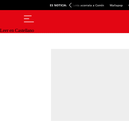
ES NOTICIA:
Junts acorrala a Comín
Wallapop
Leer en Castellano