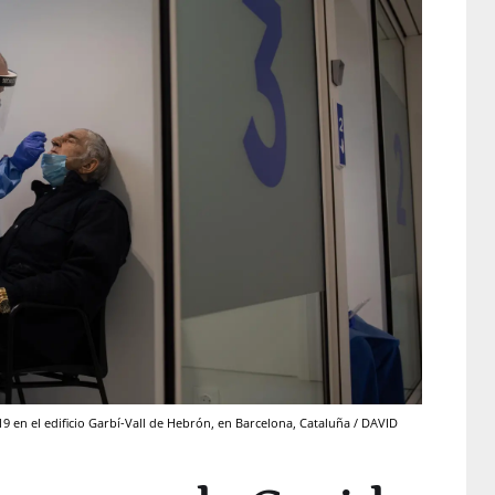
en el edificio Garbí-Vall de Hebrón, en Barcelona, Cataluña / DAVID