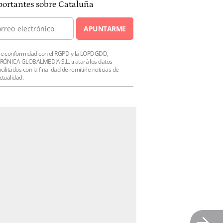
ortantes sobre Cataluña
APUNTARME
e conformidad con el RGPD y la LOPDGDD,
RÓNICA GLOBALMEDIA S.L. tratará los datos
acilitados con la finalidad de remitirle noticias de
ctualidad.