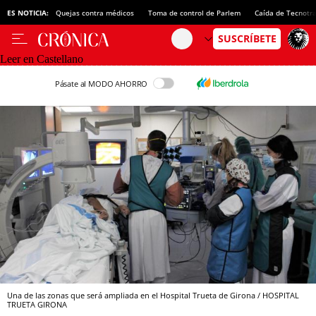
ES NOTICIA:
Quejas contra médicos
Toma de control de Parlem
Caída de Tecnotr
Leer en Castellano
Pásate al MODO AHORRO
Una de las zonas que será ampliada en el Hospital Trueta de Girona / HOSPITAL
TRUETA GIRONA