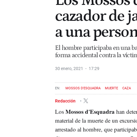
Los Mossos 
cazador de j
a una perso
El hombre participaba en una b
forma accidental contra la vícti
30 enero, 2021
17:29
MOSSOS D'ESQUADRA
MUERTE
CAZA
Redacción
Mossos d'Esquadra
Los
han deten
material de la muerte de un excursi
arrestado al hombre, que participab