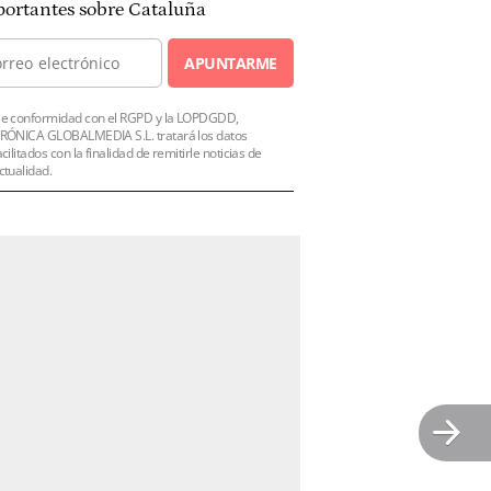
ortantes sobre Cataluña
APUNTARME
e conformidad con el RGPD y la LOPDGDD,
RÓNICA GLOBALMEDIA S.L. tratará los datos
acilitados con la finalidad de remitirle noticias de
ctualidad.