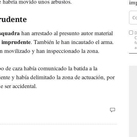
te habría movido unos arbustos.
imp
rudente
squadra
han arrestado al presunto autor material
D
C
o imprudente
. También le han incautado el arma.
f
a
n movilizado y han inspeccionado la zona.
o de caza había comunicado la batida a la
nte y había delimitado la zona de actuación, por
de ser accidental.