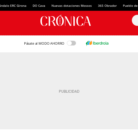
ándalo ERC Girona
DO Cava
Nuevas dotaciones Mossos
365 Obrador
Pueblo de
Pásate al MODO AHORRO