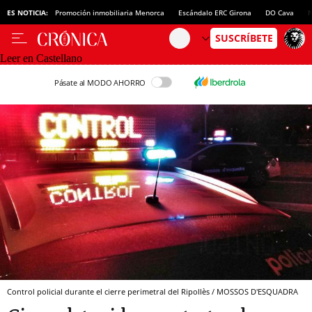
ES NOTICIA:
Promoción inmobiliaria Menorca
Escándalo ERC Girona
DO Cava
N
Leer en Castellano
Pásate al MODO AHORRO
Control policial durante el cierre perimetral del Ripollès / MOSSOS D'ESQUADRA