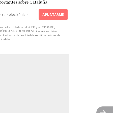
ortantes sobre Cataluña
APUNTARME
e conformidad con el RGPD y la LOPDGDD,
RÓNICA GLOBALMEDIA S.L. tratará los datos
acilitados con la finalidad de remitirle noticias de
ctualidad.