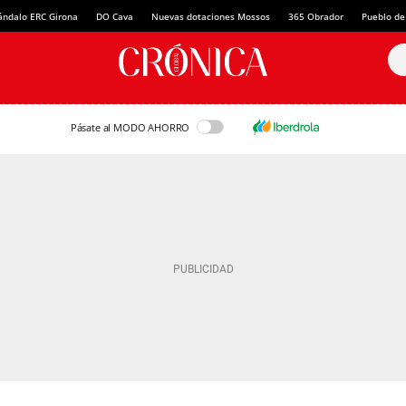
ándalo ERC Girona
DO Cava
Nuevas dotaciones Mossos
365 Obrador
Pueblo de
Pásate al MODO AHORRO