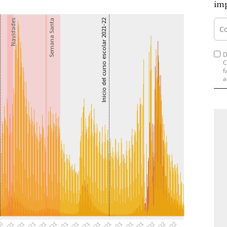
imp
D
C
f
a