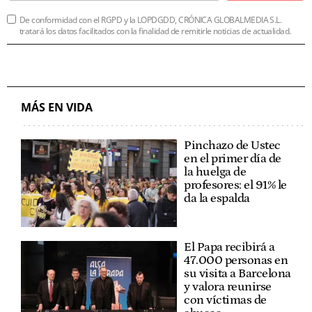
De conformidad con el RGPD y la LOPDGDD, CRÓNICA GLOBALMEDIA S.L.
tratará los datos facilitados con la finalidad de remitirle noticias de actualidad.
MÁS EN VIDA
Pinchazo de Ustec
en el primer día de
la huelga de
profesores: el 91% le
da la espalda
El Papa recibirá a
47.000 personas en
su visita a Barcelona
y valora reunirse
con víctimas de