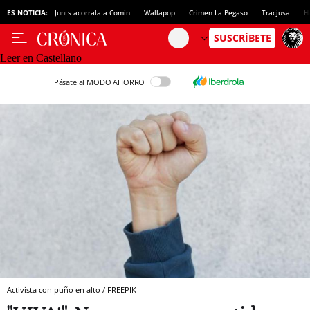
ES NOTICIA:
Junts acorrala a Comín
Wallapop
Crimen La Pegaso
Tracjusa
H
Leer en Castellano
Pásate al MODO AHORRO
Activista con puño en alto / FREEPIK