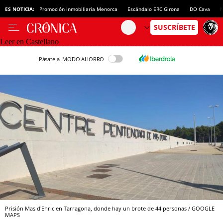
ES NOTICIA:
Promoción inmobiliaria Menorca
Escándalo ERC Girona
DO Cava
N
Leer en Castellano
Pásate al MODO AHORRO
Prisión Mas d'Enric en Tarragona, donde hay un brote de 44 personas / GOOGLE
MAPS